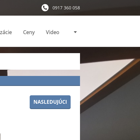
0917 360 058
izácie
Ceny
Video
NASLEDUJÚCI