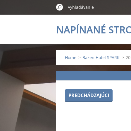
NAPÍNANÉ STR
Home
>
Bazen Hotel SPARK
>
20
PREDCHÁDZAJÚCI