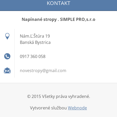
KONTAKT
Napínané stropy . SIMPLE PRO,s.r.o
Nám.Ľ.Štúra 19
Banská Bystrica
0917 360 058
novestro
py@gmail
.com
© 2015 Všetky práva vyhradené.
Vytvorené službou
Webnode