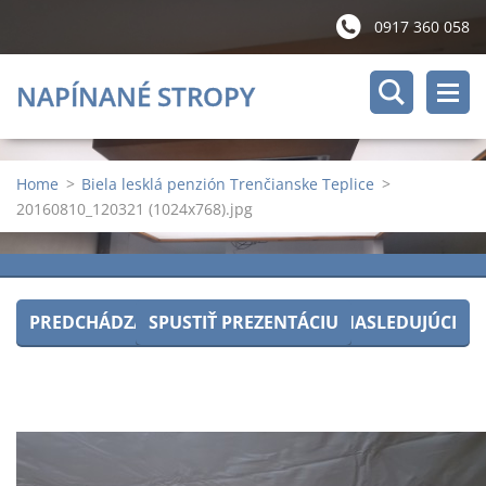
0917 360 058
NAPÍNANÉ STROPY
Home
>
Biela lesklá penzión Trenčianske Teplice
>
20160810_120321 (1024x768).jpg
PREDCHÁDZAJÚCI
SPUSTIŤ PREZENTÁCIU
NASLEDUJÚCI