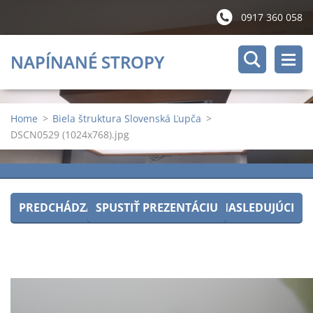
0917 360 058
NAPÍNANÉ STROPY
Home
>
Biela štruktura Slovenská Ľupča
>
DSCN0529 (1024x768).jpg
PREDCHÁDZAJÚCI
SPUSTIŤ PREZENTÁCIU
NASLEDUJÚCI