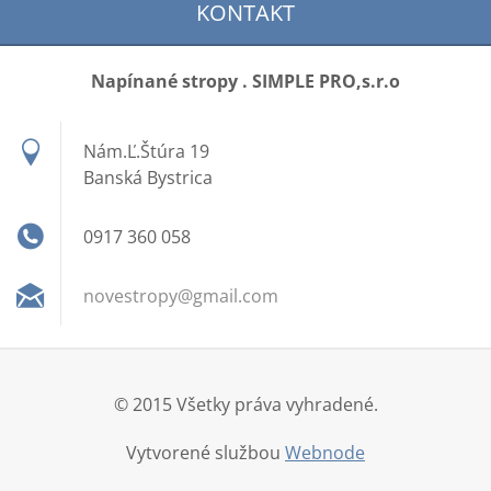
KONTAKT
Napínané stropy . SIMPLE PRO,s.r.o
Nám.Ľ.Štúra 19
Banská Bystrica
0917 360 058
novestro
py@gmail
.com
© 2015 Všetky práva vyhradené.
Vytvorené službou
Webnode