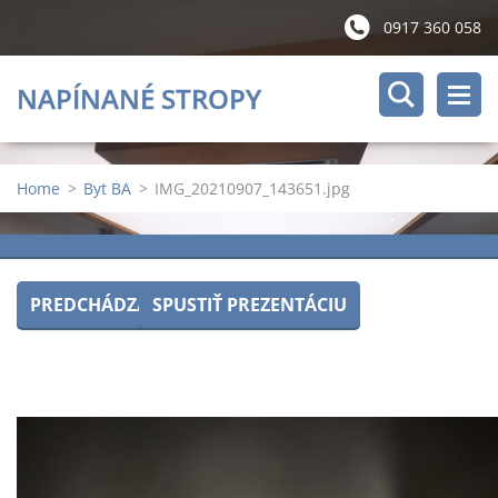
0917 360 058
NAPÍNANÉ STROPY
Home
>
Byt BA
>
IMG_20210907_143651.jpg
PREDCHÁDZAJÚCI
SPUSTIŤ PREZENTÁCIU