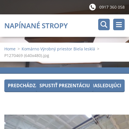
0917 360 058
NAPÍNANÉ STROPY
Home
>
Komárno Výrobný priestor Biela lesklá
>
P1270469 (640x480).jpg
PREDCHÁDZAJÚCI
SPUSTIŤ PREZENTÁCIU
NASLEDUJÚCI