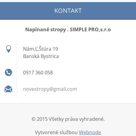
KONTAKT
Napínané stropy . SIMPLE PRO,s.r.o
Nám.Ľ.Štúra 19
Banská Bystrica
0917 360 058
novestro
py@gmail
.com
© 2015 Všetky práva vyhradené.
Vytvorené službou
Webnode