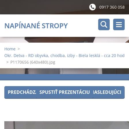
0917 360 058
NAPÍNANÉ STROPY
Home
>
Okr. Detva - RD obyvka, chodba, izby - Biela lesklá - cca 20 hod
>
P1170656 (640x480).jpg
PREDCHÁDZAJÚCI
SPUSTIŤ PREZENTÁCIU
NASLEDUJÚCI