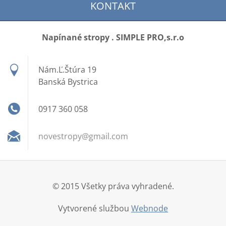
KONTAKT
Napínané stropy . SIMPLE PRO,s.r.o
Nám.Ľ.Štúra 19
Banská Bystrica
0917 360 058
novestro
py@gmail
.com
© 2015 Všetky práva vyhradené.
Vytvorené službou
Webnode