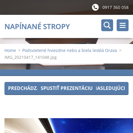
0917 360 058
NAPÍNANÉ STROPY
Home
>
Podsvietené hviezdne nebo a biela lesklá Orava
>
IMG_20210417_141048.jpg
PREDCHÁDZAJÚCI
SPUSTIŤ PREZENTÁCIU
NASLEDUJÚCI