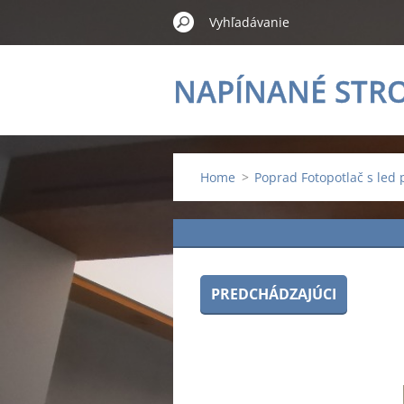
NAPÍNANÉ STR
Home
>
Poprad Fotopotlač s led
PREDCHÁDZAJÚCI