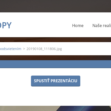
OPY
Home
Naše real
 podsvietením
>
20190108_111806.jpg
SPUSTIŤ PREZENTÁCIU