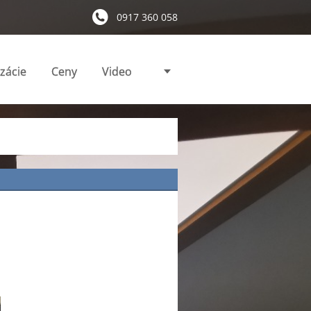
0917 360 058
izácie
Ceny
Video