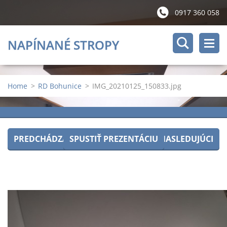
0917 360 058
NAPÍNANÉ STROPY
Home
>
RD Bohunice
>
IMG_20210125_150833.jpg
PREDCHÁDZAJÚCI
SPUSTIŤ PREZENTÁCIU
NASLEDUJÚCI