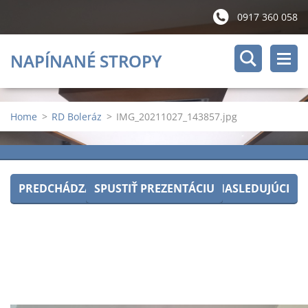
0917 360 058
NAPÍNANÉ STROPY
Home
>
RD Boleráz
>
IMG_20211027_143857.jpg
PREDCHÁDZAJÚCI
SPUSTIŤ PREZENTÁCIU
NASLEDUJÚCI