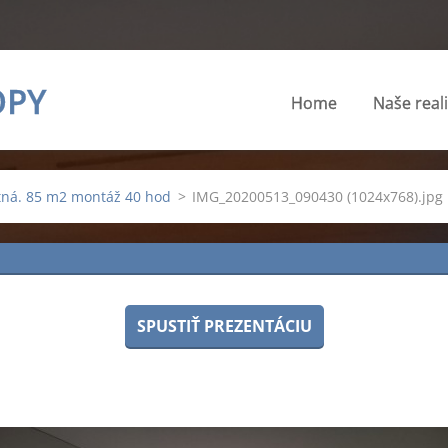
OPY
Home
Naše real
tná. 85 m2 montáž 40 hod
>
IMG_20200513_090430 (1024x768).jpg
SPUSTIŤ PREZENTÁCIU