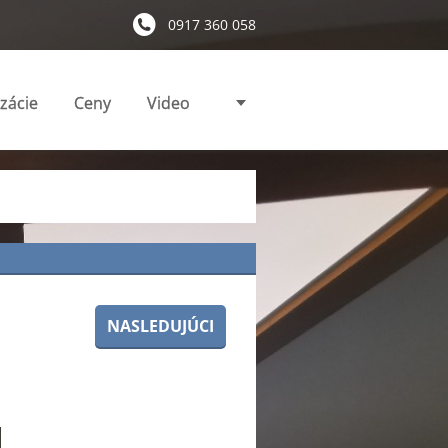
0917 360 058
izácie
Ceny
Video
NASLEDUJÚCI