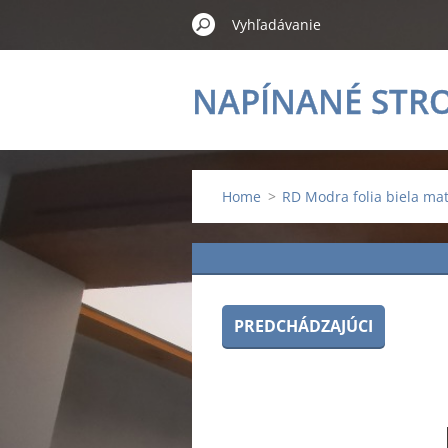
NAPÍNANÉ STR
Home
>
RD Modra folia biela ma
PREDCHÁDZAJÚCI